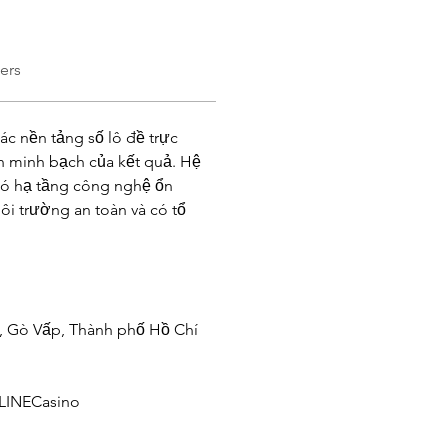
ers
ác nền tảng số lô đề trực 
nh minh bạch của kết quả. Hệ 
có hạ tầng công nghệ ổn 
i trường an toàn và có tổ 
, Gò Vấp, Thành phố Hồ Chí 
INECasino 