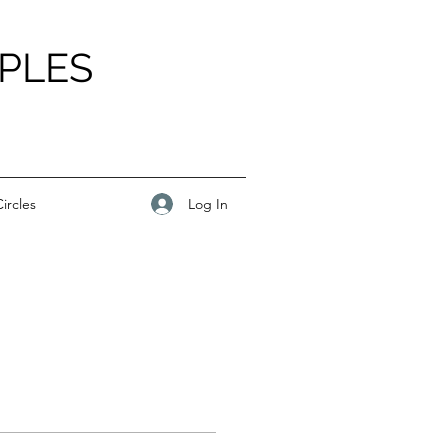
PLES
Log In
ircles