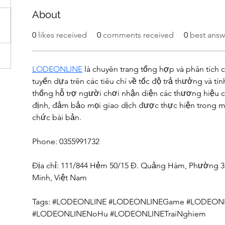
About
0
likes received
0
comments received
0
best answ
LODEONLINE
 là chuyên trang tổng hợp và phân tích c
tuyến dựa trên các tiêu chí về tốc độ trả thưởng và tí
thống hỗ trợ người chơi nhận diện các thương hiệu 
định, đảm bảo mọi giao dịch được thực hiện trong mô
chức bài bản.
Phone: 0355991732
Địa chỉ: 111/844 Hẻm 50/15 Đ. Quảng Hàm, Phường 3
Minh, Việt Nam
Tags: #LODEONLINE #LODEONLINEGame #LODEONL
#LODEONLINENoHu #LODEONLINETraiNghiem