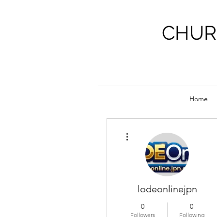
CHUR
Home
More actions
lodeonlinejpn
0
0
Followers
Following