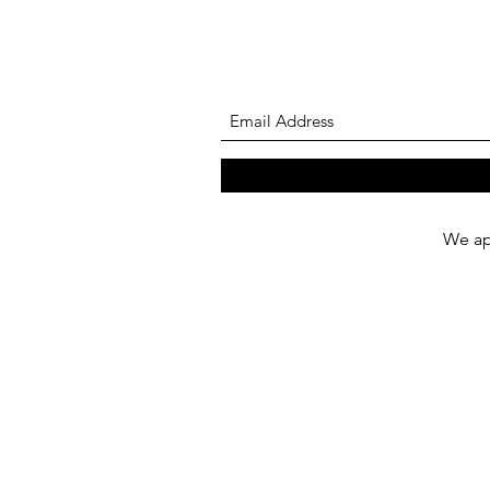
We app