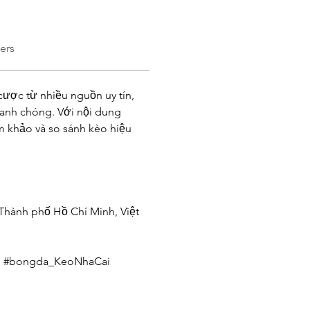
ers
 cược từ nhiều nguồn uy tín, 
anh chóng. Với nội dung 
m khảo và so sánh kèo hiệu 
Thành phố Hồ Chí Minh, Việt 
u #bongda_KeoNhaCai 