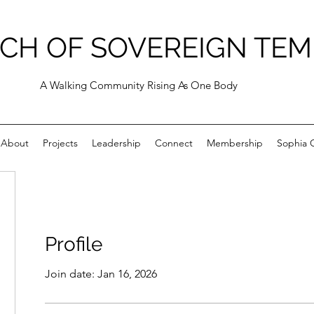
CH OF SOVEREIGN TEM
A Walking Community Rising As One Body
About
Projects
Leadership
Connect
Membership
Sophia C
Profile
Join date: Jan 16, 2026