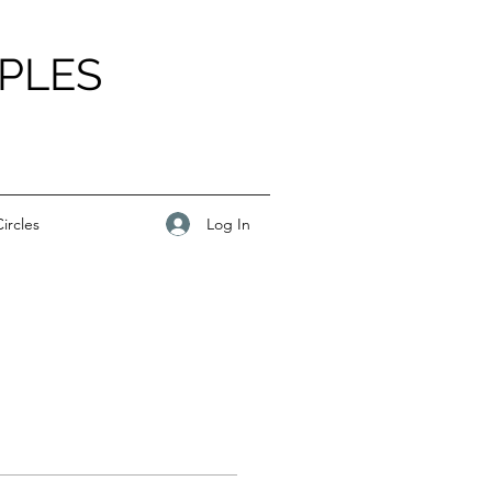
PLES
Log In
ircles