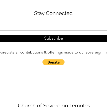
Stay Connected
Subscribe
reciate all contributions & offerings made to our sovereign m
Church of Sovereign Temples