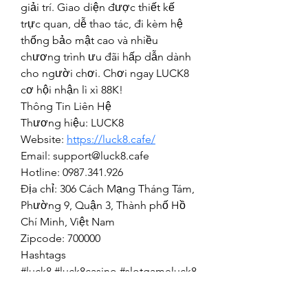
giải trí. Giao diện được thiết kế 
trực quan, dễ thao tác, đi kèm hệ 
thống bảo mật cao và nhiều 
chương trình ưu đãi hấp dẫn dành 
cho người chơi. Chơi ngay LUCK8 
cơ hội nhận lì xì 88K!
Thông Tin Liên Hệ
Thương hiệu: LUCK8
Website: 
https://luck8.cafe/
Email: support@luck8.cafe
Hotline: 0987.341.926
Địa chỉ: 306 Cách Mạng Tháng Tám, 
Phường 9, Quận 3, Thành phố Hồ 
Chí Minh, Việt Nam
Zipcode: 700000
Hashtags
#luck8 #luck8casino #slotgameluck8 
#nhacailuck8 #dangkyluck8